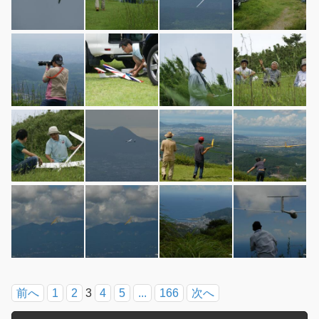
前へ
1
2
3
4
5
...
166
次へ