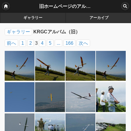
旧ホームページのアルバム
ギャラリー
アーカイブ
ギャラリー
KRGCアルバム（旧）
前へ
1
2
3
4
5
...
166
次へ